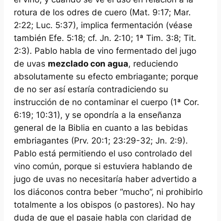
rotura de los odres de cuero (Mat. 9:17; Mar.
2:22; Luc. 5:37), implica fermentación (véase
también Efe. 5:18;
cf.
Jn. 2:10; 1ª Tim. 3:8; Tit.
2:3). Pablo habla de vino fermentado del jugo
de uvas
mezclado con agua
, reduciendo
absolutamente su efecto embriagante; porque
de no ser así estaría contradiciendo su
instrucción de no contaminar el cuerpo (1ª Cor.
6:19; 10:31), y se opondría a la enseñanza
general de la Biblia en cuanto a las bebidas
embriagantes (Prv. 20:1; 23:29-32; Jn. 2:9).
Pablo está permitiendo el uso controlado del
vino común, porque si estuviera hablando de
jugo de uvas no necesitaría haber advertido a
los diáconos contra beber “mucho”, ni prohibirlo
totalmente a los obispos (o pastores). No hay
duda de que el pasaje habla con claridad de