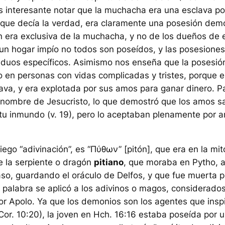
s interesante notar que la muchacha era una esclava po
nque decía la verdad, era claramente una posesión dem
 era exclusiva de la muchacha, y no de los dueños de e
un hogar impío no todos son poseídos, y las posesiones 
viduos específicos. Asimismo nos enseña que la posesi
o en personas con vidas complicadas y tristes, porque e
ava, y era explotada por sus amos para ganar dinero. Pa
l nombre de Jesucristo, lo que demostró que los amos s
itu inmundo (v. 19), pero lo aceptaban plenamente por a
riego “adivinación”, es “Πύθων” [pitón], que era en la mit
e la serpiente o dragón
pitiano
, que moraba en Pytho, al
o, guardando el oráculo de Delfos, y que fue muerta p
 palabra se aplicó a los adivinos o magos, considerad
or Apolo. Ya que los demonios son los agentes que inspi
ª Cor. 10:20), la joven en Hch. 16:16 estaba poseída por