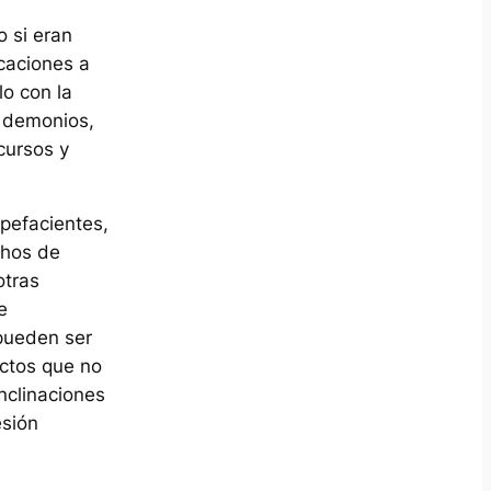
o si eran
caciones a
lo con la
s demonios,
cursos y
upefacientes,
chos de
otras
e
pueden ser
ictos que no
nclinaciones
esión