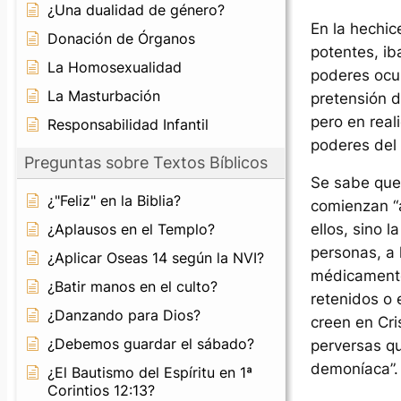
¿Una dualidad de género?
En la hechice
Donación de Órganos
potentes, i
La Homosexualidad
poderes ocul
La Masturbación
pretensión d
pero en real
Responsabilidad Infantil
poderes del 
Preguntas sobre Textos Bíblicos
Se sabe que 
¿"Feliz" en la Biblia?
comienzan “a
¿Aplausos en el Templo?
ellos, sino 
personas, a 
¿Aplicar Oseas 14 según la NVI?
médicamente
¿Batir manos en el culto?
retenidos o 
¿Danzando para Dios?
creen en Cri
¿Debemos guardar el sábado?
perversas qu
demoníaca”.
¿El Bautismo del Espíritu en 1ª
Corintios 12:13?