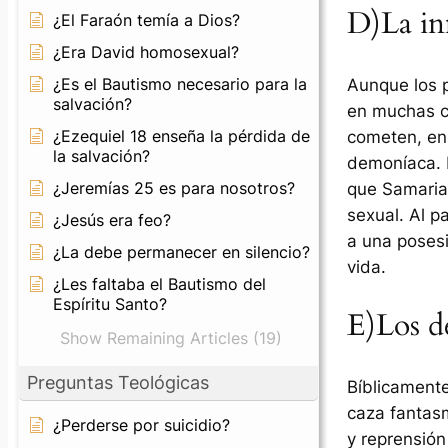
D)La in
¿El Faraón temía a Dios?
¿Era David homosexual?
¿Es el Bautismo necesario para la
Aunque los 
salvación?
en muchas ci
¿Ezequiel 18 enseña la pérdida de
cometen, en 
la salvación?
demoníaca. 
¿Jeremías 25 es para nosotros?
que Samaria 
sexual. Al p
¿Jesús era feo?
a una poses
¿La debe permanecer en silencio?
vida.
¿Les faltaba el Bautismo del
Espíritu Santo?
E)Los d
Show Remaining Articles (19)
Preguntas Teológicas
Bíblicamente
caza fantas
¿Perderse por suicidio?
y reprensión