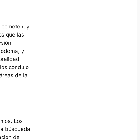
 cometen, y
os que las
esión
Sodoma, y
oralidad
 los condujo
áreas de la
nios. Los
 La búsqueda
ación de