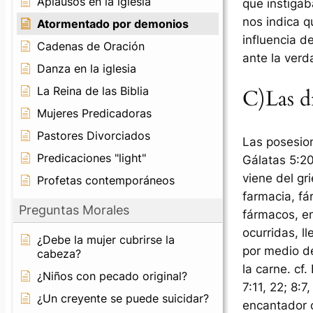
Aplausos en la iglesia
que instigaba
nos indica q
Atormentado por demonios
influencia d
Cadenas de Oración
ante la verd
Danza en la iglesia
La Reina de las Biblia
C)Las d
Mujeres Predicadoras
Pastores Divorciados
Las posesion
Predicaciones "light"
Gálatas 5:20 
viene del gr
Profetas contemporáneos
farmacia
,
fá
Preguntas Morales
fármacos, en
ocurridas, ll
¿Debe la mujer cubrirse la
por medio d
cabeza?
la carne.
cf.
¿Niños con pecado original?
7:11, 22; 8:7, 18
¿Un creyente se puede suicidar?
encantador o