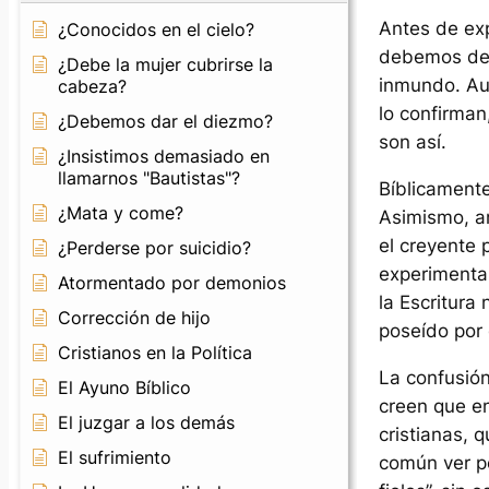
Antes de exp
¿Conocidos en el cielo?
debemos deja
¿Debe la mujer cubrirse la
inmundo. Au
cabeza?
lo confirman
¿Debemos dar el diezmo?
son así.
¿Insistimos demasiado en
llamarnos "Bautistas"?
Bíblicamente
¿Mata y come?
Asimismo, an
el creyente 
¿Perderse por suicidio?
experimentar 
Atormentado por demonios
la Escritura
Corrección de hijo
poseído por
Cristianos en la Política
La confusión
El Ayuno Bíblico
creen que en
El juzgar a los demás
cristianas, q
El sufrimiento
común ver pe