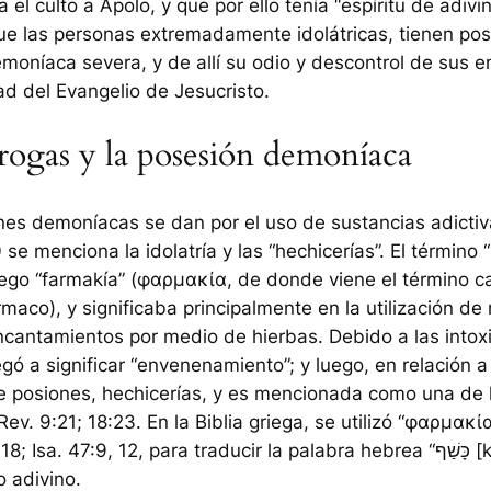
 el culto a Apolo, y que por ello tenía “espíritu de adivi
ue las personas extremadamente idolátricas, tienen po
emoníaca severa, y de allí su odio y descontrol de sus 
ad del Evangelio de Jesucristo.
rogas y la posesión demoníaca
es demoníacas se dan por el uso de sustancias adictiv
se menciona la idolatría y las “hechicerías”. El término 
iego “farmakía” (φαρμακία, de donde viene el término ca
rmaco
), y significaba principalmente en la utilización de
cantamientos por medio de hierbas. Debido a las intox
egó a significar “envenenamiento”; y luego, en relación a 
e posiones, hechicerías, y es mencionada como una de 
Rev. 9:21; 18:23. En la Biblia griega, se utilizó “φαρμακί
; Isa. 47:9, 12, para traducir la palabra hebrea “כָּשַׁף [kâshaph]”,
 adivino.