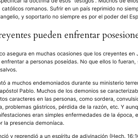
especificar la doctrina de esos “testigos”. Muchos de ello
 católicos romanos. Sufrir en un país reprimido no siem
angelio, y soportarlo no siempre es por el poder del Esp
reyentes pueden enfrentar posesion
lico asegura en muchas ocasiones que los creyentes en 
 enfrentar a personas poseídas. No que ellos lo fueran, 
salvos.
tó a muchos endemoniados durante su ministerio terrena
 apóstol Pablo. Muchos de los demonios se caracteriza
rtos caracteres en las personas, como sordera, convulsi
a, problemas gástricos, pérdida de la razón, etc. Y au
ifestaciones eran simples enfermedades de la época, e
r la presencia demoníaca.
ció y reprendió a un espíritu de adivinación (Hech. 16:1