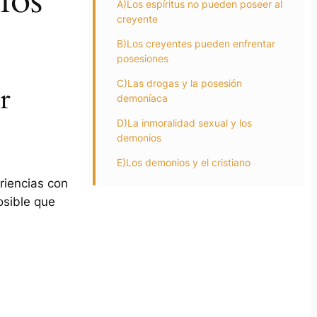
ios
A)Los espíritus no pueden poseer al
creyente
B)Los creyentes pueden enfrentar
posesiones
C)Las drogas y la posesión
r
demoníaca
D)La inmoralidad sexual y los
demonios
E)Los demonios y el cristiano
riencias con
osible que