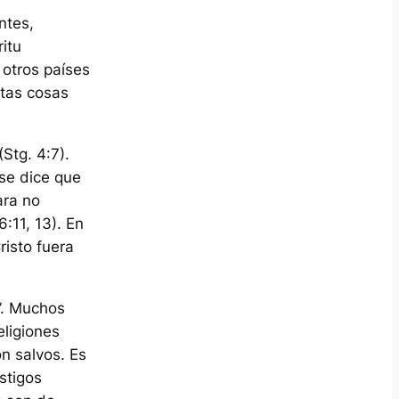
ntes,
itu
otros países
stas cosas
Stg. 4:7).
se dice que
ara no
6:11, 13). En
risto fuera
”. Muchos
eligiones
on salvos. Es
stigos