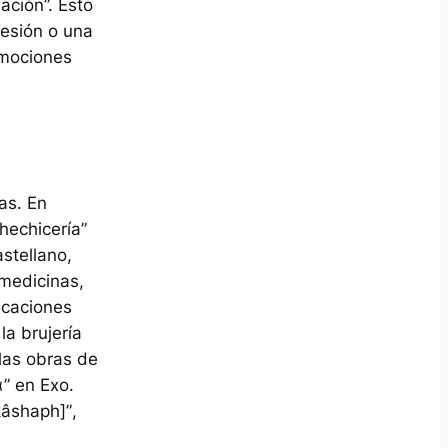
nación”. Esto
sesión o una
emociones
as. En
“hechicería”
stellano,
 medicinas,
icaciones
la brujería
las obras de
α” en Exo.