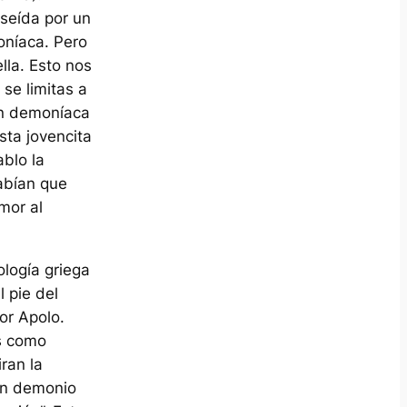
seída por un
oníaca. Pero
lla. Esto nos
se limitas a
ón demoníaca
sta jovencita
blo la
abían que
mor al
ología griega
 pie del
or Apolo.
os como
ran la
 un demonio