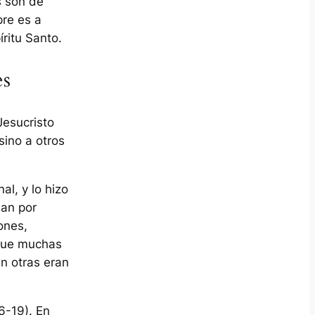
s son de
pre es a
íritu Santo.
es
Jesucristo
sino a otros
l, y lo hizo
ban por
ones,
nque muchas
n otras eran
6-19). En