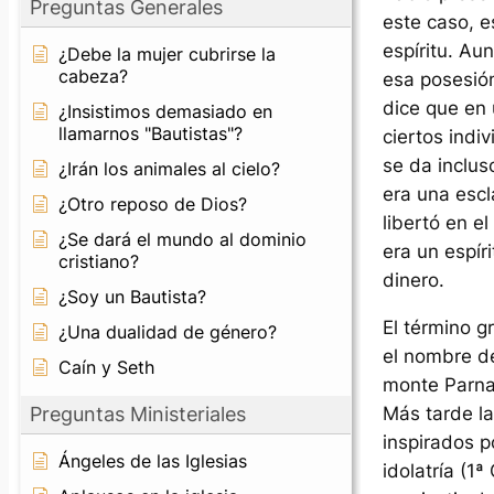
Preguntas Generales
este caso, e
espíritu. Au
¿Debe la mujer cubrirse la
cabeza?
esa posesión
dice que en 
¿Insistimos demasiado en
llamarnos "Bautistas"?
ciertos indi
se da inclus
¿Irán los animales al cielo?
era una escl
¿Otro reposo de Dios?
libertó en e
¿Se dará el mundo al dominio
era un espír
cristiano?
dinero.
¿Soy un Bautista?
El término g
¿Una dualidad de género?
el nombre d
Caín y Seth
monte Parnas
Más tarde la
Preguntas Ministeriales
inspirados p
Ángeles de las Iglesias
idolatría (1