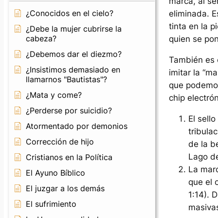
marca, al se
¿Conocidos en el cielo?
eliminada. E
tinta en la 
¿Debe la mujer cubrirse la
cabeza?
quien se po
¿Debemos dar el diezmo?
También es d
¿Insistimos demasiado en
imitar la “m
llamarnos "Bautistas"?
que podemos
¿Mata y come?
chip electrón
¿Perderse por suicidio?
El sell
Atormentado por demonios
tribula
Corrección de hijo
de la b
Lago d
Cristianos en la Política
La marc
El Ayuno Bíblico
que el 
El juzgar a los demás
1:14). 
El sufrimiento
masivas