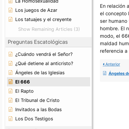
La Homosexualidad
En relación 
Los juegos de Azar
el concepto 
Los tatuajes y el creyente
ser humano f
hombre. El n
Show Remaining Articles (3)
modo, el 666
Preguntas Escatológicas
maldad human
referencia a
¿Cuándo vendrá el Señor?
¿Qué detiene al anticristo?
Anterior
Ángeles de las Iglesias
Ángeles de
El 666
El Rapto
El Tribunal de Cristo
Invitados a las Bodas
Los Dos Testigos