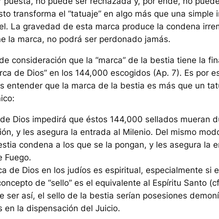
r puesta, no puede ser rechazada y, por ende, no puede
sto transforma el “tatuaje” en algo más que una simple 
piel. La gravedad de esta marca produce la condena irre
ne la marca, no podrá ser perdonado jamás.
e consideración que la “marca” de la bestia tiene la fi
arca de Dios” en los 144,000 escogidos (Ap. 7). Es por e
 entender que la marca de la bestia es más que un tat
ico:
o de Dios impedirá que éstos 144,000 sellados mueran d
ción, y les asegura la entrada al Milenio. Del mismo mod
estia condena a los que se la pongan, y les asegura la e
e Fuego.
a de Dios en los judíos es espiritual, especialmente s
concepto de “sello” es el equivalente al Espíritu Santo (
c
De ser así, el sello de la bestia serían posesiones demon
 en la dispensación del Juicio.