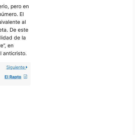
erio, pero en
número. El
ivalente al
eta. De este
lidad de la
e”, en
anticristo.
Siguiente
El Rapto