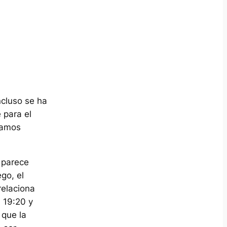
ncluso se ha
 para el
tramos
, parece
go, el
relaciona
; 19:20 y
 que la