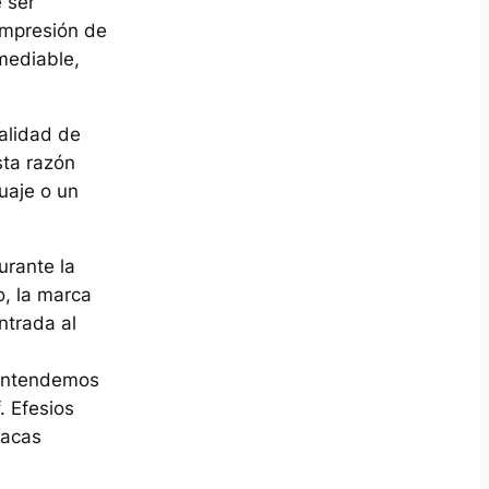
 ser
impresión de
mediable,
nalidad de
sta razón
uaje o un
urante la
o, la marca
ntrada al
i entendemos
f.
Efesios
íacas